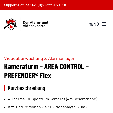
Support-Hotline:
+49 (0)30 322 9521 558
Partner
Menü öffnen
MENÜ
Videoüberwachung & Alarmanlagen
Kameraturm – AREA CONTROL –
PREFENDER® Flex
Kurzbeschreibung
4 Thermal Bi-Spectrum Kameras (4m Gesamthöhe)
Kfz- und Personen via KI-Videoanalyse (70m)